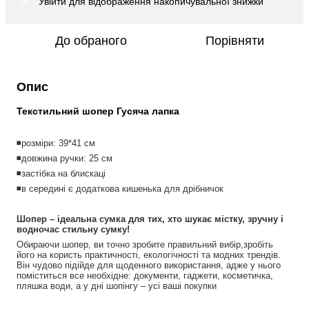
Увійти
для відображення накопичувальної знижки
%
До обраного
Порівняти
Опис
Текстильний шопер Гусяча лапка
◾️розміри: 39*41 см
◾️довжина ручки: 25 см
◾️застібка на блискаці
◾️в середині є додаткова кишенька для дрібничок
Шопер – ідеальна сумка для тих, хто шукає містку, зручну і 
водночас стильну сумку!
Обираючи шопер, ви точно зробите правильний вибір,зробіть 
його на користь практичності, екологічності та модних трендів. 
Він чудово підійде для щоденного використання, адже у нього 
поміститься все необхідне: документи, гаджети, косметичка, 
пляшка води, а у дні шопінгу – усі ваші покупки