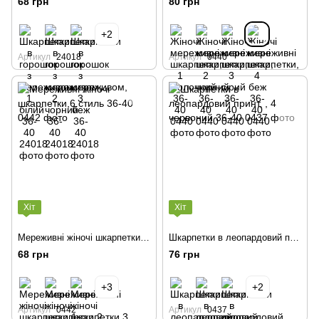
68 грн
80 грн
+2
Артикул
24018
Артикул
0440
Хіт
Хіт
Мереживні жіночі шкарпетки,6 стиль 36-40
Шкарпетки в леопардовий принт, , 4 червоний 36-40
68 грн
76 грн
+3
+2
Артикул
0442
Артикул
0437