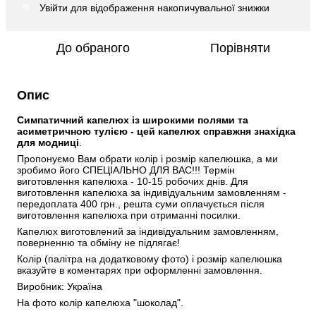
Увійти
для відображення накопичувальної знижки
%
До обраного
Порівняти
Опис
Симпатичний капелюх із широкими полями та 
асиметричною тулією - цей капелюх справжня знахідка 
для модниці
. 
Пропонуємо Вам обрати колір і розмір капелюшка, а ми 
зробимо його СПЕЦІАЛЬНО ДЛЯ ВАС!!! Термін 
виготовлення капелюха - 10-15 робочих днів. Для 
виготовлення капелюха за індивідуальним замовленням - 
передоплата 400 грн., решта суми оплачується після 
виготовлення капелюха при отриманні посилки. 
Капелюх виготовлений за індивідуальним замовленням, 
поверненню та обміну не підлягає! 
Колір (палітра на додатковому фото) і розмір капелюшка 
вказуйте в коментарях при оформленні замовлення. 
Виробник: Україна 
На фото колір капелюха "шоколад".