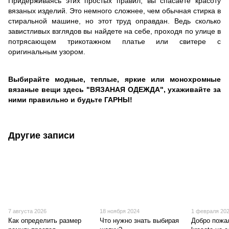
Придерживаясь этих простых правил, вы спасаете красоту
вязаных изделий. Это немного сложнее, чем обычная стирка в
стиральной машине, но этот труд оправдан. Ведь сколько
завистливых взглядов вы найдете на себе, проходя по улице в
потрясающем трикотажном платье или свитере с
оригинальным узором.
Выбирайте модные, теплые, яркие или монохромные
вязаные вещи здесь "ВЯЗАНАЯ ОДЕЖДА", ухаживайте за
ними правильно и будьте ГАРНЫ!
Другие записи
7 августа 2026
18 ноября 2024
1 февраля 20
Как определить размер
Что нужно знать выбирая
Добро пожа