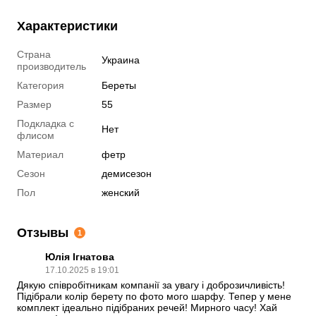
Характеристики
Страна
Украина
производитель
Категория
Береты
Размер
55
Подкладка с
Нет
флисом
Материал
фетр
Сезон
демисезон
Пол
женский
Отзывы
1
Юлія Ігнатова
17.10.2025 в 19:01
Дякую співробітникам компанії за увагу і доброзичливість! 
Підібрали колір берету по фото мого шарфу. Тепер у мене  
комплект ідеально підібраних речей! Мирного часу! Хай 