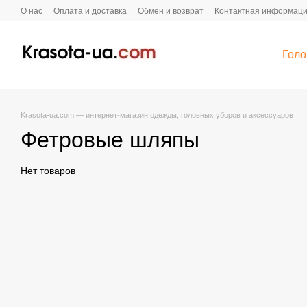
Перейти к основному контенту
О нас
Оплата и доставка
Обмен и возврат
Контактная информац
Голо
Krasota-ua.com — интернет-магазин одежды, головных уборов и аксессуаров
Фетровые шляпы
Нет товаров