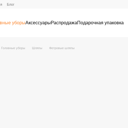
ия
Блог
вные уборы
Аксессуары
Распродажа
Подарочная упаковка
Головные уборы
Шляпы
Фетровые шляпы