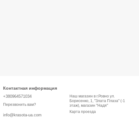
Контактная информация
+380964571034
Наш магазин в г.Ровно ул.
Борисенко, 1, "Злата Плаза" (-1
Перезвонить вам?
этаж), магазин "Надя"
Карта проезда
info@krasota-ua.com