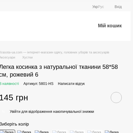
Укр
Рус
Вхід
Мій кошик
Krasota-ua.com — інтернет-магазин одягу, головних уборів та аксесуарів
Аксесуари
Хустки
Легка косинка з натуральної тканини 58*58
см, рожевий 6
В наявності
Артикул: 5801-HS
Написати відгук
145 грн
Увійти
для відображення накопичувальної знижки
%
Виберіть колір