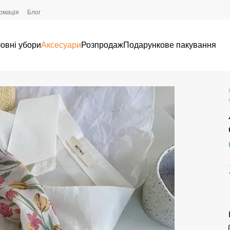
рмація
Блог
овні убори
Аксесуари
Розпродаж
Подарункове пакування