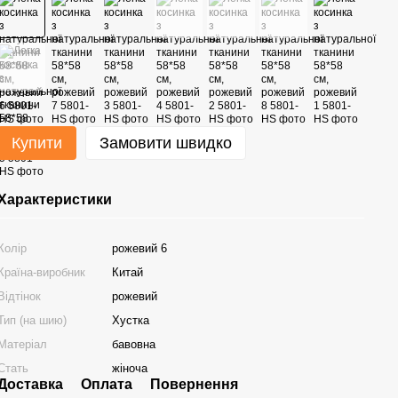
Купити
Замовити швидко
Характеристики
Колір
рожевий 6
Країна-виробник
Китай
Відтінок
рожевий
Тип (на шию)
Хустка
Матеріал
бавовна
Стать
жіноча
Доставка
Оплата
Повернення