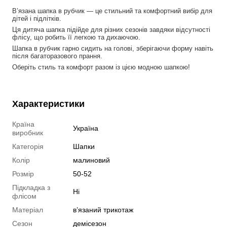
В’язана шапка в рубчик — це стильний та комфортний вибір для 
дітей і підлітків. 
Ця дитяча шапка підійде для різних сезонів завдяки відсутності 
флісу, що робить її легкою та дихаючою. 
Шапка в рубчик гарно сидить на голові, зберігаючи форму навіть 
після багаторазового прання. 
Оберіть стиль та комфорт разом із цією модною шапкою!
Характеристики
Країна
Україна
виробник
Категорія
Шапки
Колір
малиновий
Розмір
50-52
Підкладка з
Ні
флісом
Матеріал
в’язаний трикотаж
Сезон
демісезон