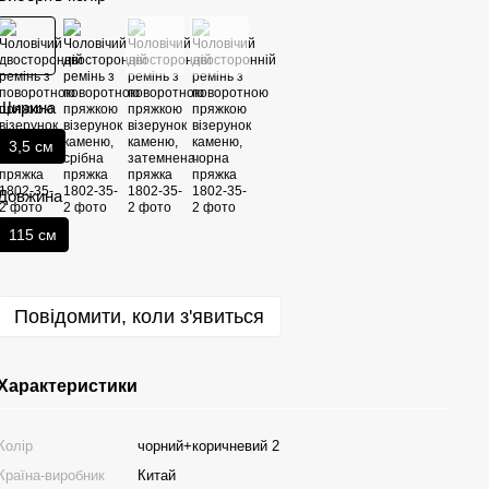
Ширина
3,5 см
Довжина
115 см
Повідомити, коли з'явиться
Характеристики
Колір
чорний+коричневий 2
Країна-виробник
Китай