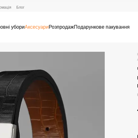
рмація
Блог
овні убори
Аксесуари
Розпродаж
Подарункове пакування