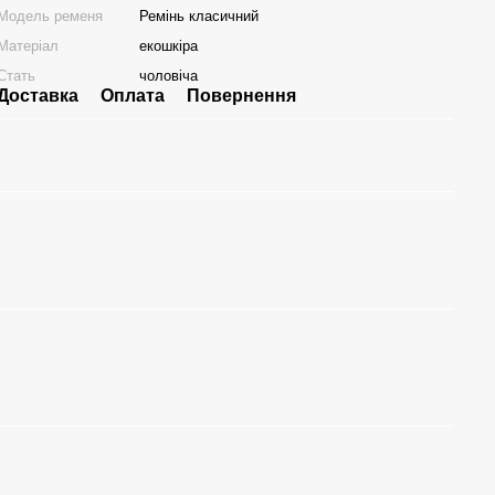
Модель ременя
Ремінь класичний
Матеріал
екошкіра
Стать
чоловіча
Доставка
Оплата
Повернення